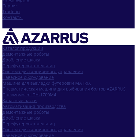
Сервис
Trade-in
Контакты
Каталог продукции
Демонтажные роботы
Дробление шлака
Перефутеровка мельниц
Система дистанционного управления
Навесное оборудование
Машина для выкладки футеровки MATRIX
Пневматическая машина для выбивания болтов AZARRUS
Пневмомолот ПН-1700М4
Запасные части
Автоматизация производства
Демонтажные роботы
Дробление шлака
Перефутеровка мельниц
Система дистанционного управления
Навесное оборудование