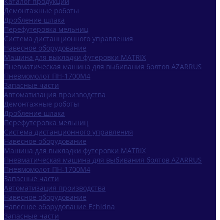
Каталог продукции
Демонтажные роботы
Дробление шлака
Перефутеровка мельниц
Система дистанционного управления
Навесное оборудование
Машина для выкладки футеровки MATRIX
Пневматическая машина для выбивания болтов AZARRUS
Пневмомолот ПН-1700М4
Запасные части
Автоматизация производства
Демонтажные роботы
Дробление шлака
Перефутеровка мельниц
Система дистанционного управления
Навесное оборудование
Машина для выкладки футеровки MATRIX
Пневматическая машина для выбивания болтов AZARRUS
Пневмомолот ПН-1700М4
Запасные части
Автоматизация производства
Навесное оборудование
Навесное оборудование Echidna
Запасные части