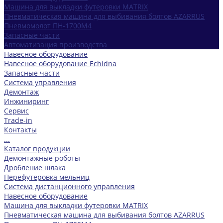
Машина для выкладки футеровки MATRIX
Пневматическая машина для выбивания болтов AZARRUS
Пневмомолот ПН-1700М4
Запасные части
Автоматизация производства
Навесное оборудование
Навесное оборудование Echidna
Запасные части
Система управления
Демонтаж
Инжиниринг
Сервис
Trade-in
Контакты
...
Каталог продукции
Демонтажные роботы
Дробление шлака
Перефутеровка мельниц
Система дистанционного управления
Навесное оборудование
Машина для выкладки футеровки MATRIX
Пневматическая машина для выбивания болтов AZARRUS