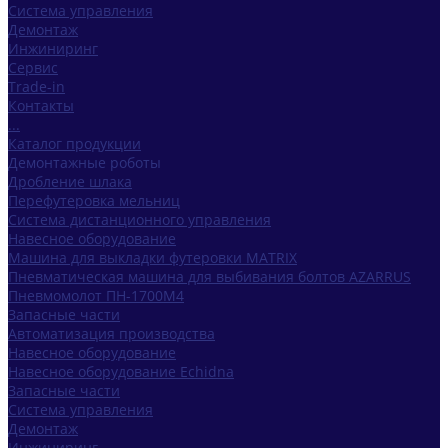
Система управления
Демонтаж
Инжиниринг
Сервис
Trade-in
Контакты
...
Каталог продукции
Демонтажные роботы
Дробление шлака
Перефутеровка мельниц
Система дистанционного управления
Навесное оборудование
Машина для выкладки футеровки MATRIX
Пневматическая машина для выбивания болтов AZARRUS
Пневмомолот ПН-1700М4
Запасные части
Автоматизация производства
Навесное оборудование
Навесное оборудование Echidna
Запасные части
Система управления
Демонтаж
Инжиниринг