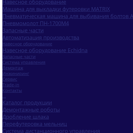
Навесное оборудование
Машина для выкладки футеровки MATRIX
Пневматическая машина для выбивания болтов 
Пневмомолот ПН-1700М4
Запасные части
Автоматизация производства
Навесное оборудование
Навесное оборудование Echidna
Запасные части
Система управления
Демонтаж
Инжиниринг
Сервис
Trade-in
Контакты
...
Каталог продукции
Демонтажные роботы
Дробление шлака
Перефутеровка мельниц
Система дистанционного управления