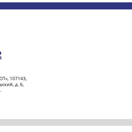
2
Т», 107143,
ский, д. 6,
.