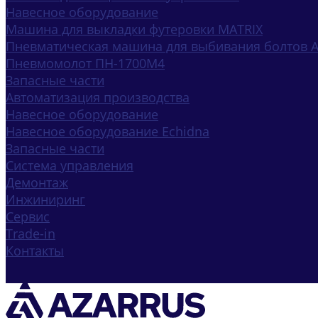
Навесное оборудование
Машина для выкладки футеровки MATRIX
Пневматическая машина для выбивания болтов 
Пневмомолот ПН-1700М4
Запасные части
Автоматизация производства
Навесное оборудование
Навесное оборудование Echidna
Запасные части
Система управления
Демонтаж
Инжиниринг
Сервис
Trade-in
Контакты