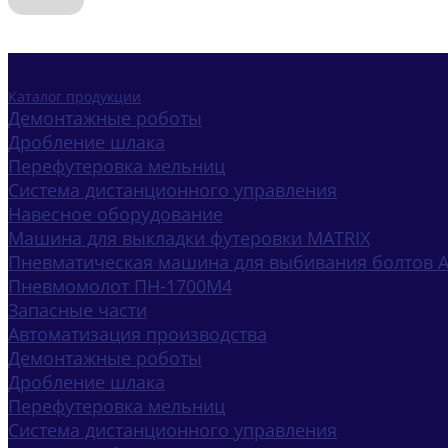
Каталог продукции
Демонтажные роботы
Дробление шлака
Перефутеровка мельниц
Система дистанционного управления
Навесное оборудование
Машина для выкладки футеровки MATRIX
Пневматическая машина для выбивания болтов 
Пневмомолот ПН-1700М4
Запасные части
Автоматизация производства
Демонтажные роботы
Дробление шлака
Перефутеровка мельниц
Система дистанционного управления